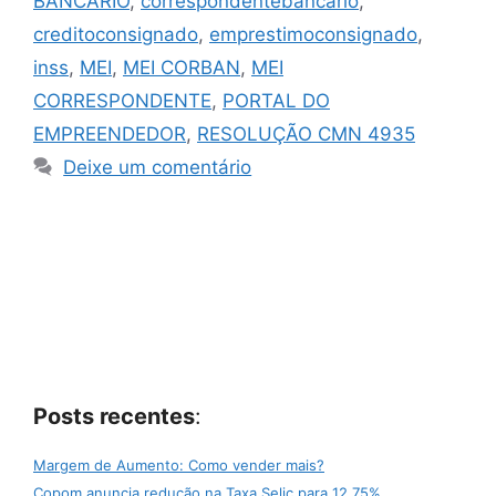
BANCARIO
,
correspondentebancario
,
creditoconsignado
,
emprestimoconsignado
,
inss
,
MEI
,
MEI CORBAN
,
MEI
CORRESPONDENTE
,
PORTAL DO
EMPREENDEDOR
,
RESOLUÇÃO CMN 4935
Deixe um comentário
Posts recentes
:
Margem de Aumento: Como vender mais?
Copom anuncia redução na Taxa Selic para 12,75%