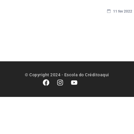
11 fev 2022
Como
elaborar u
script para
vender
crédito
© Copyright 2024 - Escola do Créditoaqui