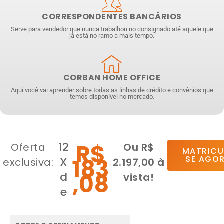
CORRESPONDENTES BANCÁRIOS
Serve para vendedor que nunca trabalhou no consignado até aquele que
já está no ramo a mais tempo.
CORBAN HOME OFFICE
Aqui você vai aprender sobre todas as linhas de crédito e convênios que
temos disponível no mercado.
R$
12
Oferta
Ou R$
MATRICU
SE AGOR
183
X
exclusiva:
2.197,00 à
,08
d
vista!
e