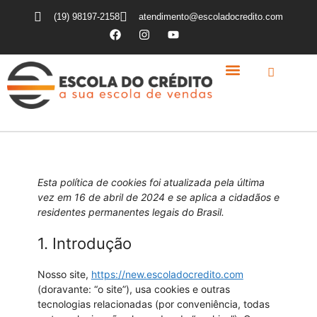
(19) 98197-2158
atendimento@escoladocredito.com
COMO FUNCIONA
QUEM SOMOS
Esta política de cookies foi atualizada pela última
vez em 16 de abril de 2024 e se aplica a cidadãos e
residentes permanentes legais do Brasil.
1. Introdução
Nosso site,
https://new.escoladocredito.com
(doravante: “o site”), usa cookies e outras
tecnologias relacionadas (por conveniência, todas