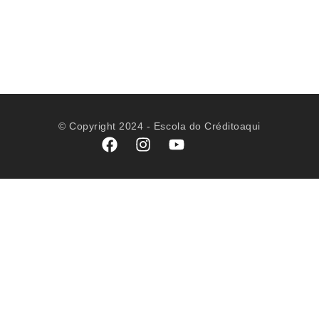
elaborar u
script para
vender
crédito
© Copyright 2024 - Escola do Créditoaqui