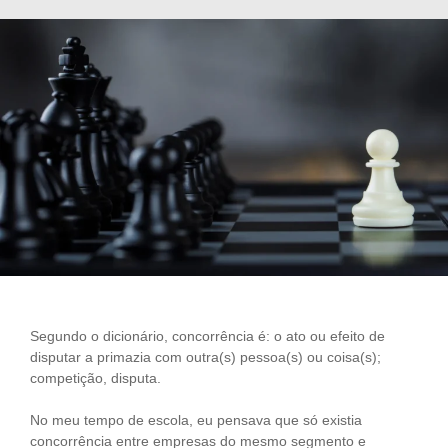
Segundo o dicionário, concorrência é: o ato ou efeito de
disputar a primazia com outra(s) pessoa(s) ou coisa(s);
competição, disputa.
No meu tempo de escola, eu pensava que só existia
concorrência entre empresas do mesmo segmento e